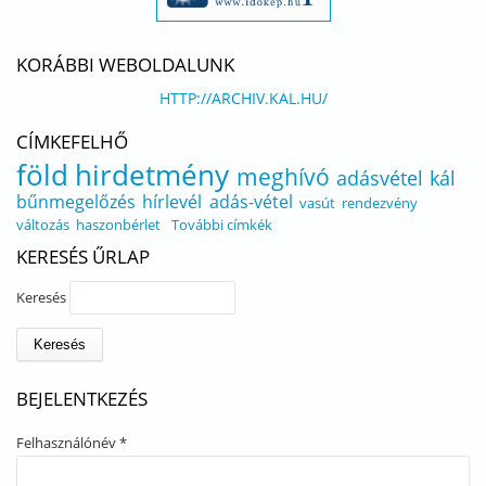
KORÁBBI WEBOLDALUNK
HTTP://ARCHIV.KAL.HU/
CÍMKEFELHŐ
föld
hirdetmény
meghívó
adásvétel
kál
bűnmegelőzés
hírlevél
adás-vétel
vasút
rendezvény
változás
haszonbérlet
További címkék
KERESÉS ŰRLAP
Keresés
BEJELENTKEZÉS
Felhasználónév
*