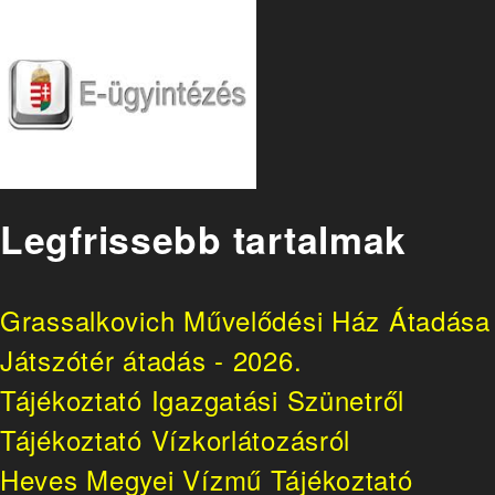
Legfrissebb tartalmak
Grassalkovich Művelődési Ház Átadása
Játszótér átadás - 2026.
Tájékoztató Igazgatási Szünetről
Tájékoztató Vízkorlátozásról
Heves Megyei Vízmű Tájékoztató