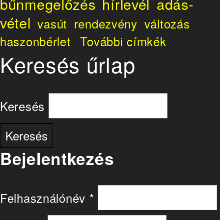
bűnmegelőzés
hírlevél
adás-
vétel
vasút
rendezvény
változás
haszonbérlet
További címkék
Keresés űrlap
Keresés
Bejelentkezés
Felhasználónév
*