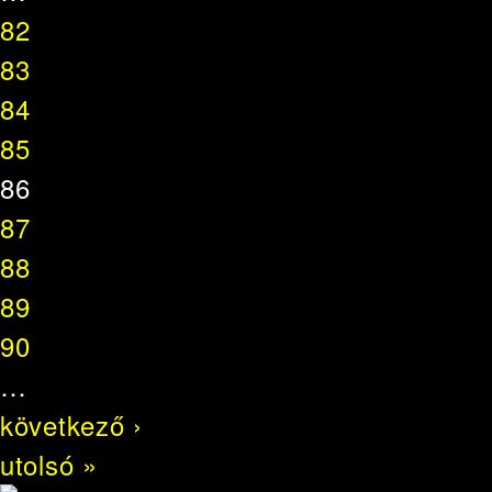
82
83
84
85
86
87
88
89
90
…
következő ›
utolsó »