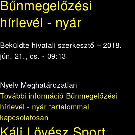
Bűnmegelőzési
hírlevél - nyár
Beküldte
hivatali szerkesztő
– 2018.
jún. 21., cs. - 09:13
Nyelv
Meghatározatlan
További információ
Bűnmegelőzési
hírlevél - nyár tartalommal
kapcsolatosan
Káli Lövész Sport