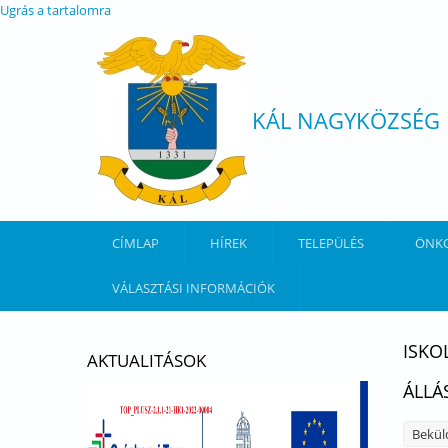
Ugrás a tartalomra
KÁL NAGYKÖZSÉG
CÍMLAP
HÍREK
TELEPÜLÉS
ÖNK
VÁLASZTÁSI INFORMÁCIÓK
ISKO
AKTUALITÁSOK
ÁLLÁ
Bekül