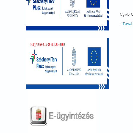
Nyelv
M
Továb