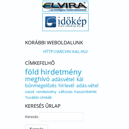
KORÁBBI WEBOLDALUNK
HTTP://ARCHIV.KAL.HU/
CÍMKEFELHŐ
föld
hirdetmény
meghívó
adásvétel
kál
bűnmegelőzés
hírlevél
adás-vétel
vasút
rendezvény
változás
haszonbérlet
További címkék
KERESÉS ŰRLAP
Keresés