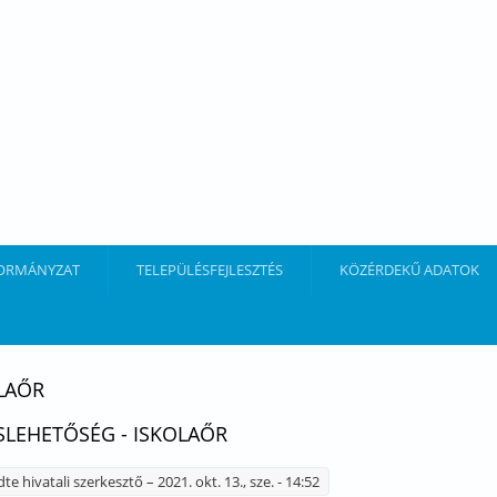
ORMÁNYZAT
TELEPÜLÉSFEJLESZTÉS
KÖZÉRDEKŰ ADATOK
LAŐR
SLEHETŐSÉG - ISKOLAŐR
dte
hivatali szerkesztő
– 2021. okt. 13., sze. - 14:52