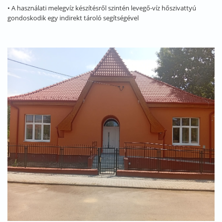
• A használati melegvíz készítésről szintén levegő-víz hőszivattyú
gondoskodik egy indirekt tároló segítségével