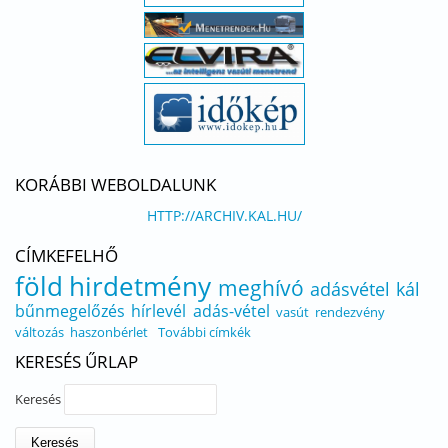
KORÁBBI WEBOLDALUNK
HTTP://ARCHIV.KAL.HU/
CÍMKEFELHŐ
föld
hirdetmény
meghívó
adásvétel
kál
bűnmegelőzés
hírlevél
adás-vétel
vasút
rendezvény
változás
haszonbérlet
További címkék
KERESÉS ŰRLAP
Keresés