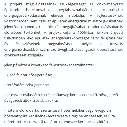
A projekt megvalósításának szükségességét az önkormányzati
épületek hatékonyabb energiahasználatának, racionálisabb
energiagazdálkodásának elérése indokolja. A fejlesztéseknek
köszönhetően nem csak az épületek energetikai mutatói javulhatnak
jelentősen, hanem a településkép megújításában, modernizálásában is
előrelépés történhet. A projekt célja a 100%-ban önkormányzati
tulajdonban lévő épületek energiahatékonyságot célzó felújításainak
és fejlesztéseinek megvalósítása, melyek a fosszilis
energiahordozókból származó üvegházhatású gázok kibocsátásának
csökkentését szolgálják.
Jelen pályázat a következő fejlesztéseket tartalmazza:
• külső falazat hőszigetelése;
• tetőfödém hőszigetelése;
• az összes nyílászáró cseréje műanyag keretszerkezetű, hőszigetelő
üvegezésű ajtókra és ablakokra;
• hőtermelői oldal korszerűsítése: hőtermelőként egy levegő-víz
hőszivattyúra kerülnének lecserélésre a régi berendezések, és újra
méretezett és korszerű radiátoros rendszer kerülne kialakításra;