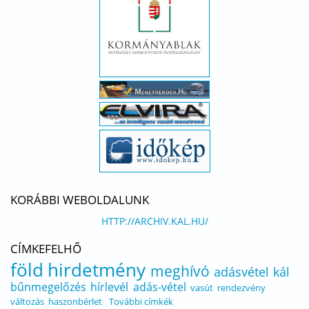
KORÁBBI WEBOLDALUNK
HTTP://ARCHIV.KAL.HU/
CÍMKEFELHŐ
föld
hirdetmény
meghívó
adásvétel
kál
bűnmegelőzés
hírlevél
adás-vétel
vasút
rendezvény
változás
haszonbérlet
További címkék