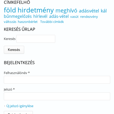
CÍMKEFELHŐ
föld
hirdetmény
meghívó
adásvétel
kál
bűnmegelőzés
hírlevél
adás-vétel
vasút
rendezvény
változás
haszonbérlet
További címkék
KERESÉS ŰRLAP
Keresés
BEJELENTKEZÉS
Felhasználónév
*
Jelszó
*
Új jelszó igénylése