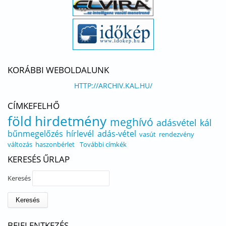
KORÁBBI WEBOLDALUNK
HTTP://ARCHIV.KAL.HU/
CÍMKEFELHŐ
föld
hirdetmény
meghívó
adásvétel
kál
bűnmegelőzés
hírlevél
adás-vétel
vasút
rendezvény
változás
haszonbérlet
További címkék
KERESÉS ŰRLAP
Keresés
BEJELENTKEZÉS