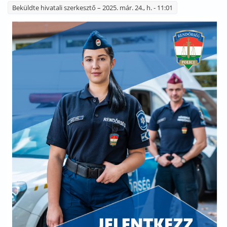
Beküldte
hivatali szerkesztő
– 2025. már. 24., h. - 11:01