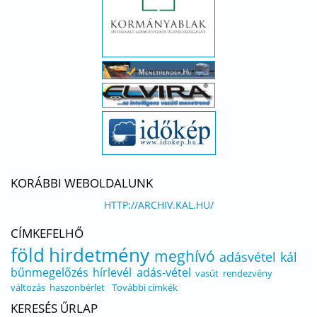
KORÁBBI WEBOLDALUNK
HTTP://ARCHIV.KAL.HU/
CÍMKEFELHŐ
föld
hirdetmény
meghívó
adásvétel
kál
bűnmegelőzés
hírlevél
adás-vétel
vasút
rendezvény
változás
haszonbérlet
További címkék
KERESÉS ŰRLAP