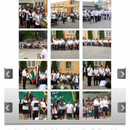
<
>
<
>