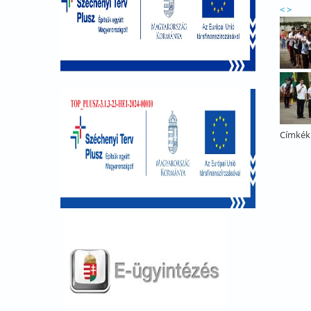
<
>
Címkék