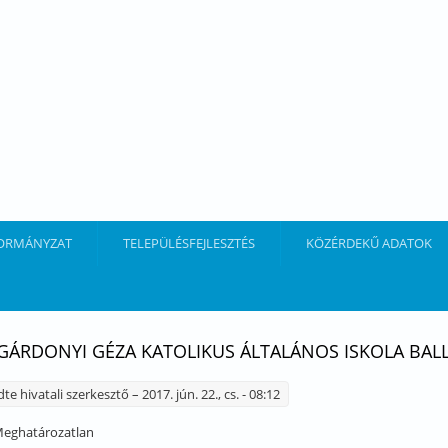
ORMÁNYZAT
TELEPÜLÉSFEJLESZTÉS
KÖZÉRDEKŰ ADATOK
 GÁRDONYI GÉZA KATOLIKUS ÁLTALÁNOS ISKOLA BAL
dte
hivatali szerkesztő
– 2017. jún. 22., cs. - 08:12
eghatározatlan