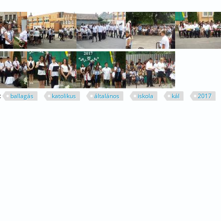
:
ballagás
katolikus
általános
iskola
kál
2017