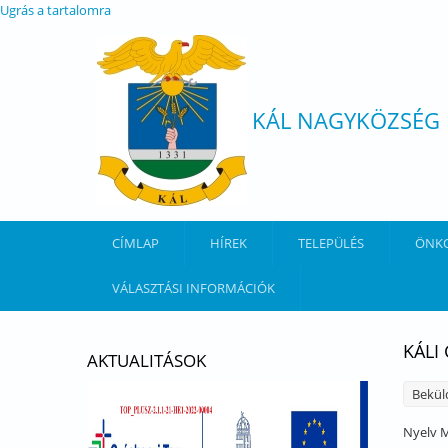
Ugrás a tartalomra
KÁL NAGYKÖZSÉG
CÍMLAP
HÍREK
TELEPÜLÉS
ÖNK
VÁLASZTÁSI INFORMÁCIÓK
KÁLI
AKTUALITÁSOK
Bekül
Nyelv
M