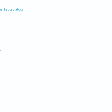
al kapcsolatosan
n
n