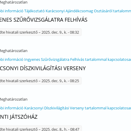
eghatározatlan
bi információ
Tájékoztató Karácsonyi Ajándékcsomag Osztásáról tartalomm
ENES SZŰRŐVIZSGÁLATRA FELHÍVÁS
dte
hivatali szerkesztő
– 2025. dec. 9., k. - 08:32
eghatározatlan
bi információ
Ingyenes Szűrővizsgálatra Felhívás tartalommal kapcsolatosa
CSONYI DÍSZKIVILÁGÍTÁSI VERSENY
dte
hivatali szerkesztő
– 2025. dec. 9., k. - 08:25
eghatározatlan
bi információ
Karácsonyi Díszkivilágítási Verseny tartalommal kapcsolatosa
NTI JÁTSZÓHÁZ
dte
hivatali szerkesztő
– 2025. dec. 8., h. - 08:47