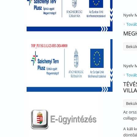
Nyelv
M
Továb
MEGH
Bekül
Nyelv
M
Továb
TÉVÉ
VILL
Bekül
Az orsz
csillag
A káli 
döntőjé