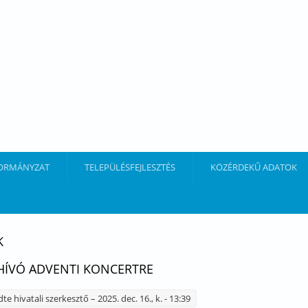
ORMÁNYZAT
TELEPÜLÉSFEJLESZTÉS
KÖZÉRDEKŰ ADATOK
K
ÍVÓ ADVENTI KONCERTRE
dte
hivatali szerkesztő
– 2025. dec. 16., k. - 13:39