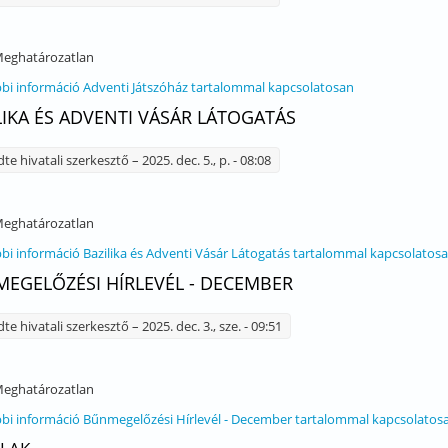
eghatározatlan
bi információ
Adventi Játszóház tartalommal kapcsolatosan
LIKA ÉS ADVENTI VÁSÁR LÁTOGATÁS
dte
hivatali szerkesztő
– 2025. dec. 5., p. - 08:08
eghatározatlan
bi információ
Bazilika és Adventi Vásár Látogatás tartalommal kapcsolatos
EGELŐZÉSI HÍRLEVÉL - DECEMBER
dte
hivatali szerkesztő
– 2025. dec. 3., sze. - 09:51
eghatározatlan
bi információ
Bűnmegelőzési Hírlevél - December tartalommal kapcsolatos