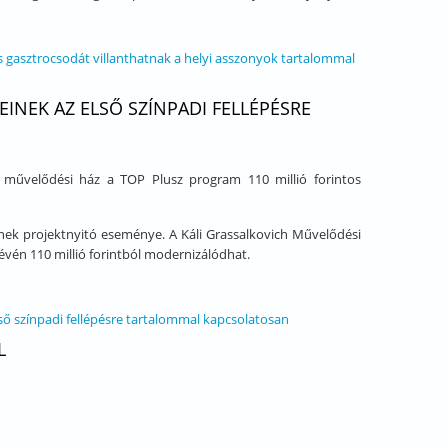
s gasztrocsodát villanthatnak a helyi asszonyok tartalommal
INEK AZ ELSŐ SZÍNPADI FELLÉPÉSRE
li művelődési ház a TOP Plusz program 110 millió forintos
ének projektnyitó eseménye. A Káli Grassalkovich Művelődési
révén 110 millió forintból modernizálódhat.
ső színpadi fellépésre tartalommal kapcsolatosan
L