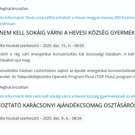
eghatározatlan
bi információ
Tévés sztárséffel erősített a Heves megyei menza, 850 forinto
olatosan
NEM KELL SOKÁIG VÁRNI A HEVESI KÖZSÉG GYERMEKE
dte
hivatali szerkesztő
– 2025. dec. 15., h. - 09:20
dött a rég várt energetikai korszerűsítés Kál közösségi házában. A ká
ásából újul meg.
művelődési házban csütörtökön zajlott az épület energetikai korszerűsítés
erület- és Településfejlesztési Operatív Program Plusz (TOP Plusz) program 
eghatározatlan
bi információ
Már nem kell sokáig várni a hevesi község gyermekeinek az el
KOZTATÓ KARÁCSONYI AJÁNDÉKCSOMAG OSZTÁSÁRÓ
dte
hivatali szerkesztő
– 2025. dec. 9., k. - 08:34