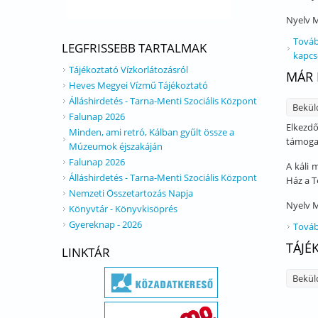
Nyelv
M
Továb
LEGFRISSEBB TARTALMAK
kapcs
Tájékoztató Vízkorlátozásról
MÁR 
Heves Megyei Vízmű Tájékoztató
Álláshirdetés - Tarna-Menti Szociális Központ
Bekül
Falunap 2026
Elkezdő
Minden, ami retró, Kálban gyűlt össze a
támogat
Múzeumok éjszakáján
Falunap 2026
A káli 
Álláshirdetés - Tarna-Menti Szociális Központ
Ház a T
Nemzeti Összetartozás Napja
Nyelv
M
Könyvtár - Könyvkisöprés
Gyereknap - 2026
Továb
TÁJÉ
LINKTÁR
Bekül