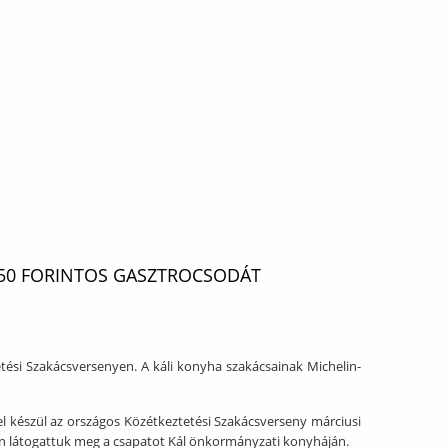
 850 FORINTOS GASZTROCSODÁT
ési Szakácsversenyen. A káli konyha szakácsainak Michelin-
vel készül az országos Közétkeztetési Szakácsverseny márciusi
zben látogattuk meg a csapatot Kál önkormányzati konyháján.