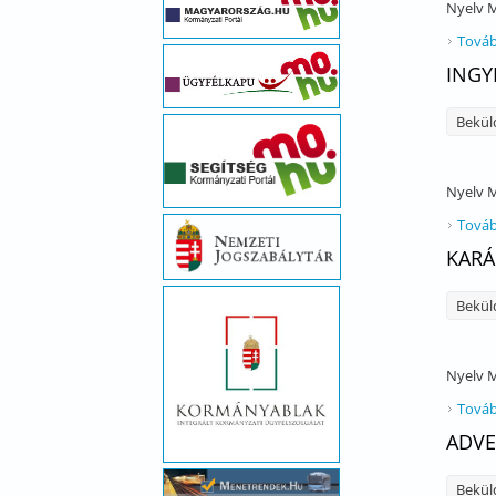
Nyelv
M
Továb
INGY
Bekül
Nyelv
M
Továb
KARÁ
Bekül
Nyelv
M
Továb
ADVE
Bekül