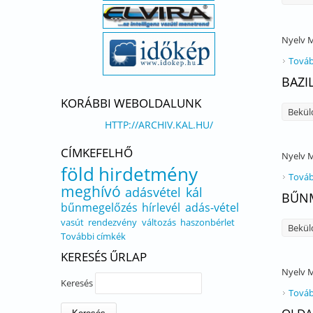
Nyelv
M
Továb
BAZI
KORÁBBI WEBOLDALUNK
Bekül
HTTP://ARCHIV.KAL.HU/
CÍMKEFELHŐ
Nyelv
M
föld
hirdetmény
Továb
meghívó
adásvétel
kál
BŰNM
bűnmegelőzés
hírlevél
adás-vétel
vasút
rendezvény
változás
haszonbérlet
Bekül
További címkék
KERESÉS ŰRLAP
Nyelv
M
Keresés
Továb