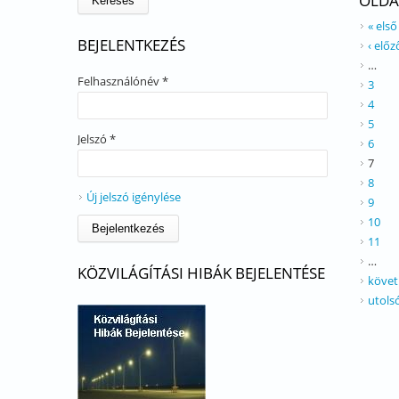
OLDA
« első
BEJELENTKEZÉS
‹ előz
…
Felhasználónév
*
3
4
5
Jelszó
*
6
7
8
Új jelszó igénylése
9
10
11
…
KÖZVILÁGÍTÁSI HIBÁK BEJELENTÉSE
követ
utols