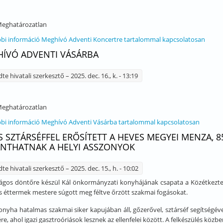
eghatározatlan
bi információ
Meghívó Adventi Koncertre tartalommal kapcsolatosan
ÍVÓ ADVENTI VÁSÁRBA
dte
hivatali szerkesztő
– 2025. dec. 16., k. - 13:19
eghatározatlan
bi információ
Meghívó Adventi Vásárba tartalommal kapcsolatosan
S SZTÁRSÉFFEL ERŐSÍTETT A HEVES MEGYEI MENZA,
ANTHATNAK A HELYI ASSZONYOK
dte
hivatali szerkesztő
– 2025. dec. 15., h. - 10:02
ágos döntőre készül Kál önkormányzati konyhájának csapata a Közétkeztet
os éttermek mestere súgott meg féltve őrzött szakmai fogásokat.
konyha hatalmas szakmai siker kapujában áll, gőzerővel, sztárséf segítségé
re, ahol igazi gasztroóriások lesznek az ellenfelei között. A felkészülés kö