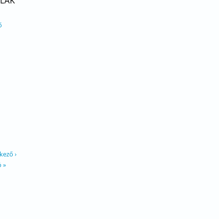
LAK
ő
kező ›
ó »