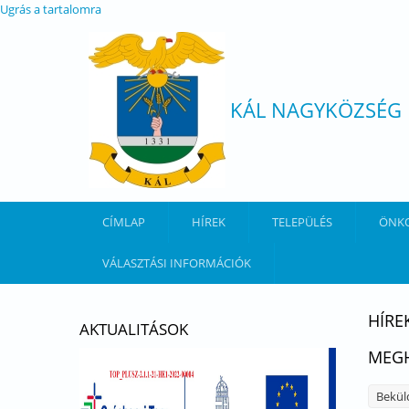
Ugrás a tartalomra
KÁL NAGYKÖZSÉG
CÍMLAP
HÍREK
TELEPÜLÉS
ÖNK
VÁLASZTÁSI INFORMÁCIÓK
HÍRE
AKTUALITÁSOK
MEGH
Bekül