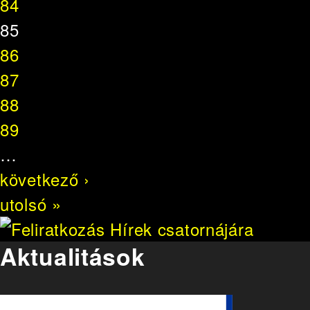
84
85
86
87
88
89
…
következő ›
utolsó »
Aktualitások