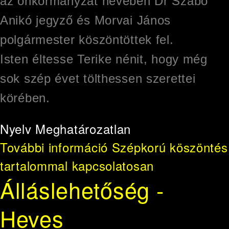
az önkormányzat nevében Dr Szabó
Anikó jegyző és Morvai János
polgármester köszöntöttek fel.
Isten éltesse Terike nénit, hogy még
sok szép évet tölthessen szerettei
körében.
Nyelv
Meghatározatlan
További információ
Szépkorú köszöntés
tartalommal kapcsolatosan
Álláslehetőség -
Heves