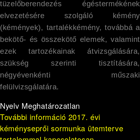
tüzelőberendezés égéstermékének
elvezetésére szolgáló kémény
(kémények), tartalékkémény, továbbá a
bekötő- és összekötő elemek, valamint
ezek tartozékainak átvizsgálására,
szükség szerinti tisztítására,
négyévenkénti műszaki
felülvizsgálatára.
Nyelv
Meghatározatlan
További információ
2017. évi
kéményseprői sormunka ütemterve
tartalommal kapcsolatosan