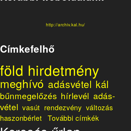
http://archiv.kal.hu/
Címkefelhő
föld
hirdetmény
meghívó
adásvétel
kál
bűnmegelőzés
hírlevél
adás-
vétel
vasút
rendezvény
változás
haszonbérlet
További címkék