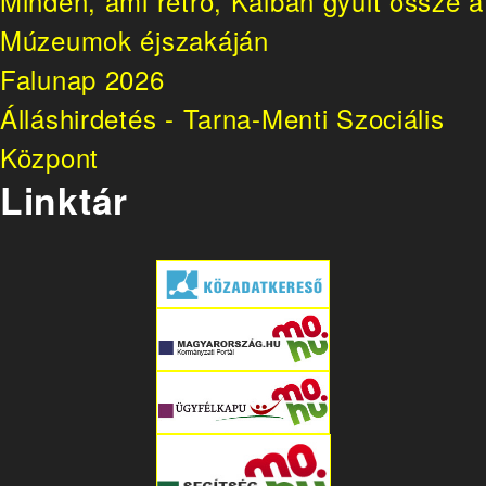
Minden, ami retró, Kálban gyűlt össze a
Múzeumok éjszakáján
Falunap 2026
Álláshirdetés - Tarna-Menti Szociális
Központ
Linktár