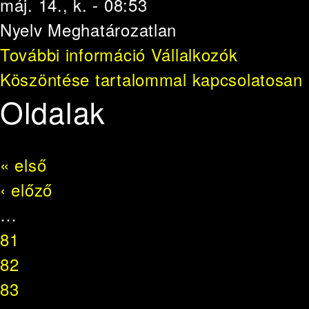
máj. 14., k. - 08:53
Nyelv
Meghatározatlan
További információ
Vállalkozók
Köszöntése tartalommal kapcsolatosan
Oldalak
« első
‹ előző
…
81
82
83