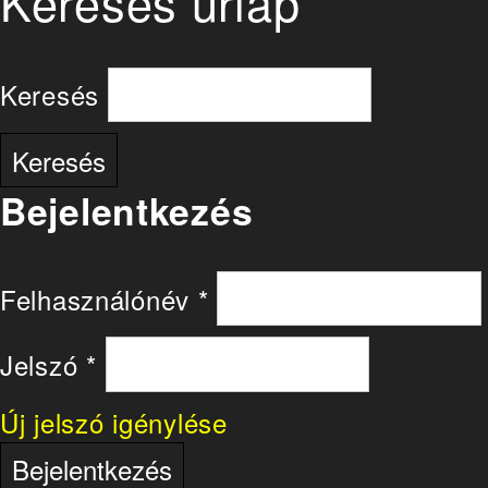
Keresés űrlap
Keresés
Bejelentkezés
Felhasználónév
*
Jelszó
*
Új jelszó igénylése