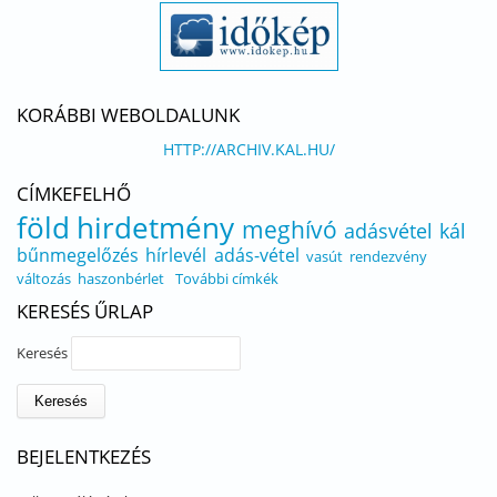
KORÁBBI WEBOLDALUNK
HTTP://ARCHIV.KAL.HU/
CÍMKEFELHŐ
föld
hirdetmény
meghívó
adásvétel
kál
bűnmegelőzés
hírlevél
adás-vétel
vasút
rendezvény
változás
haszonbérlet
További címkék
KERESÉS ŰRLAP
Keresés
BEJELENTKEZÉS