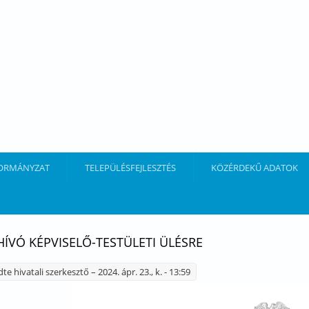
ORMÁNYZAT
TELEPÜLÉSFEJLESZTÉS
KÖZÉRDEKŰ ADATOK
ÍVÓ KÉPVISELŐ-TESTÜLETI ÜLÉSRE
dte
hivatali szerkesztő
– 2024. ápr. 23., k. - 13:59