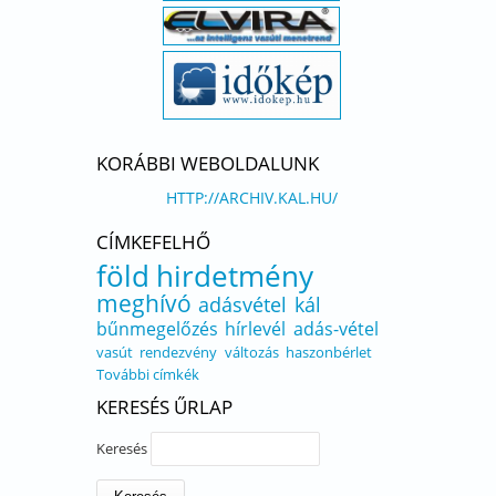
KORÁBBI WEBOLDALUNK
HTTP://ARCHIV.KAL.HU/
CÍMKEFELHŐ
föld
hirdetmény
meghívó
adásvétel
kál
bűnmegelőzés
hírlevél
adás-vétel
vasút
rendezvény
változás
haszonbérlet
További címkék
KERESÉS ŰRLAP
Keresés