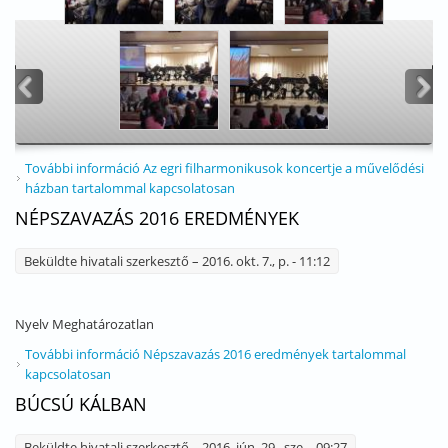
<
>
További információ
Az egri filharmonikusok koncertje a művelődési
házban tartalommal kapcsolatosan
NÉPSZAVAZÁS 2016 EREDMÉNYEK
Beküldte
hivatali szerkesztő
– 2016. okt. 7., p. - 11:12
Nyelv
Meghatározatlan
További információ
Népszavazás 2016 eredmények tartalommal
kapcsolatosan
BÚCSÚ KÁLBAN
Beküldte
hivatali szerkesztő
– 2016. jún. 29., sze. - 09:27