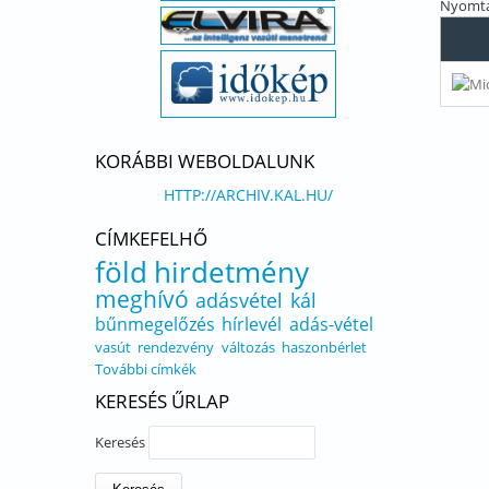
Nyomta
KORÁBBI WEBOLDALUNK
HTTP://ARCHIV.KAL.HU/
CÍMKEFELHŐ
föld
hirdetmény
meghívó
adásvétel
kál
bűnmegelőzés
hírlevél
adás-vétel
vasút
rendezvény
változás
haszonbérlet
További címkék
KERESÉS ŰRLAP
Keresés