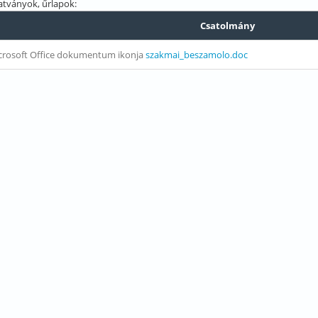
tványok, űrlapok:
Csatolmány
szakmai_beszamolo.doc