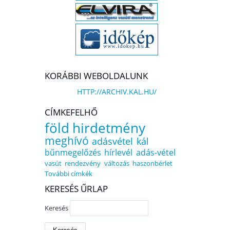
KORÁBBI WEBOLDALUNK
HTTP://ARCHIV.KAL.HU/
CÍMKEFELHŐ
föld
hirdetmény
meghívó
adásvétel
kál
bűnmegelőzés
hírlevél
adás-vétel
vasút
rendezvény
változás
haszonbérlet
További címkék
KERESÉS ŰRLAP
Keresés