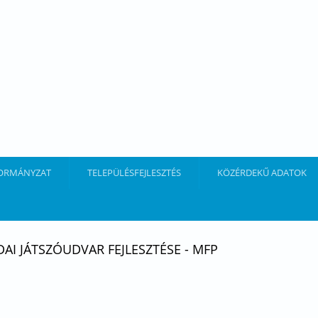
ORMÁNYZAT
TELEPÜLÉSFEJLESZTÉS
KÖZÉRDEKŰ ADATOK
AI JÁTSZÓUDVAR FEJLESZTÉSE - MFP