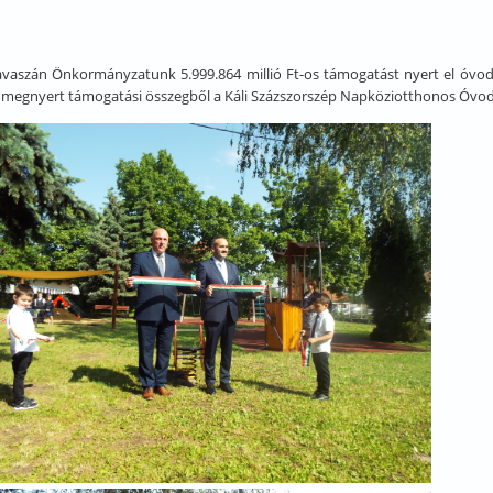
avaszán Önkormányzatunk 5.999.864 millió Ft-os támogatást nyert el óvoda
A megnyert támogatási összegből a Káli Százszorszép Napköziotthonos Óvoda j