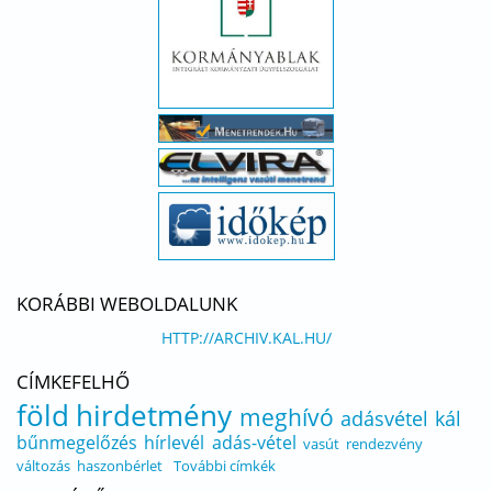
KORÁBBI WEBOLDALUNK
HTTP://ARCHIV.KAL.HU/
CÍMKEFELHŐ
föld
hirdetmény
meghívó
adásvétel
kál
bűnmegelőzés
hírlevél
adás-vétel
vasút
rendezvény
változás
haszonbérlet
További címkék