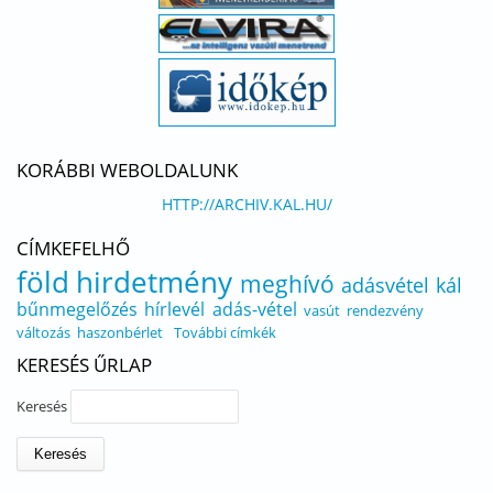
KORÁBBI WEBOLDALUNK
HTTP://ARCHIV.KAL.HU/
CÍMKEFELHŐ
föld
hirdetmény
meghívó
adásvétel
kál
bűnmegelőzés
hírlevél
adás-vétel
vasút
rendezvény
változás
haszonbérlet
További címkék
KERESÉS ŰRLAP
Keresés