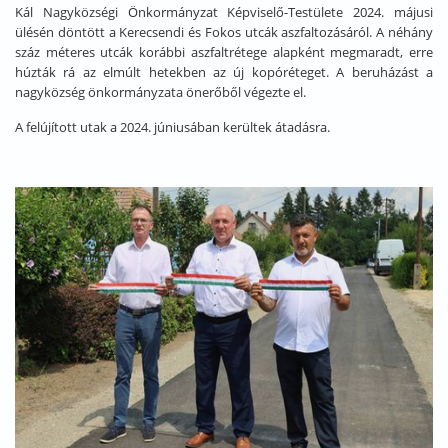
Kál Nagyközségi Önkormányzat Képviselő-Testülete 2024. májusi
ülésén döntött a Kerecsendi és Fokos utcák aszfaltozásáról. A néhány
száz méteres utcák korábbi aszfaltrétege alapként megmaradt, erre
húzták rá az elmúlt hetekben az új kopóréteget. A beruházást a
nagyközség önkormányzata önerőből végezte el.
A felújított utak a 2024. júniusában kerültek átadásra.