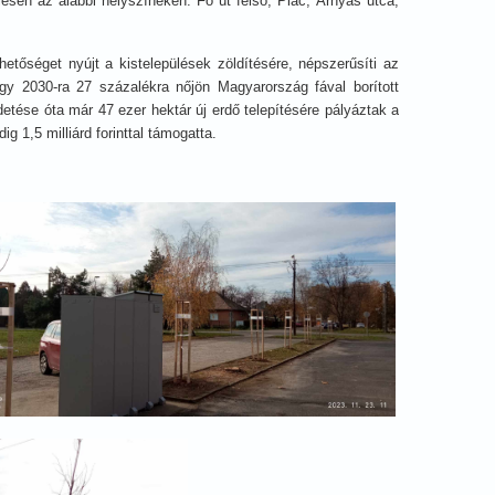
lésen az alábbi helyszíneken: Fő út felső, Piac, Árnyas utca,
etőséget nyújt a kistelepülések zöldítésére, népszerűsíti az
gy 2030-ra 27 százalékra nőjön Magyarország fával borított
detése óta már 47 ezer hektár új erdő telepítésére pályáztak a
1,5 milliárd forinttal támogatta.