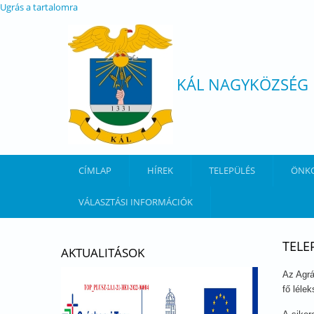
Ugrás a tartalomra
KÁL NAGYKÖZSÉG
CÍMLAP
HÍREK
TELEPÜLÉS
ÖNK
VÁLASZTÁSI INFORMÁCIÓK
TELE
AKTUALITÁSOK
Az Agrá
fő léle