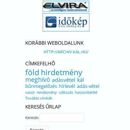
KORÁBBI WEBOLDALUNK
HTTP://ARCHIV.KAL.HU/
CÍMKEFELHŐ
föld
hirdetmény
meghívó
adásvétel
kál
bűnmegelőzés
hírlevél
adás-vétel
vasút
rendezvény
változás
haszonbérlet
További címkék
KERESÉS ŰRLAP
Keresés