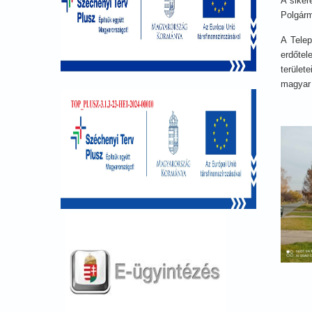
A sike
Polgárm
A Telep
erdőtel
terület
magyar 