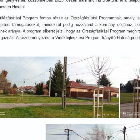
res igénylésnek köszönhetően 2023. őszén
harminc fát
ültettünk el a telepü
esteri Hivatal
ülésfásítási Program fontos része az Országfásítási Programnak, amely leh
epítési támogatásokat, mindezzel pedig hozzájárul a kormány céljához, ho
einek aránya. A program sikerét jelzi, hogy az Országfásítási Program meghir
gazdák. A kezdeményezést a Vidékfejlesztési Program Irányító Hatósága eddig 