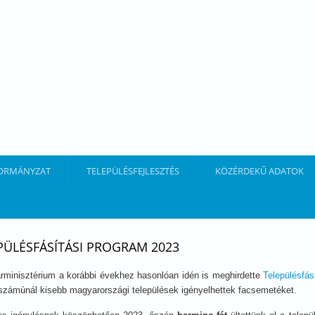
ORMÁNYZAT
TELEPÜLÉSFEJLESZTÉS
KÖZÉRDEKŰ ADATOK
PÜLÉSFÁSÍTÁSI PROGRAM 2023
rminisztérium a korábbi évekhez hasonlóan idén is meghirdette
Településfás
kszámúnál kisebb magyarországi települések igényelhettek facsemetéket.