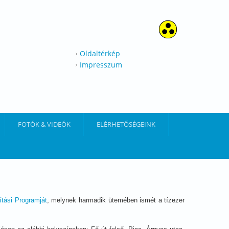
Oldaltérkép
Impresszum
FOTÓK & VIDEÓK
ELÉRHETŐSÉGEINK
ítási Programját
, melynek harmadik ütemében ismét a tízezer