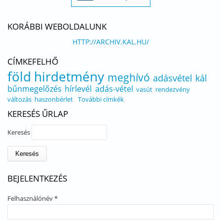
KORÁBBI WEBOLDALUNK
HTTP://ARCHIV.KAL.HU/
CÍMKEFELHŐ
föld
hirdetmény
meghívó
adásvétel
kál
bűnmegelőzés
hírlevél
adás-vétel
vasút
rendezvény
változás
haszonbérlet
További címkék
KERESÉS ŰRLAP
Keresés
BEJELENTKEZÉS
Felhasználónév
*