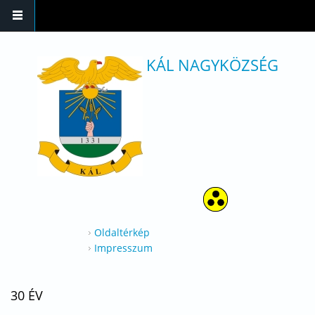
Ugrás a tartalomra
KÁL NAGYKÖZSÉG
Oldaltérkép
Impresszum
30 ÉV