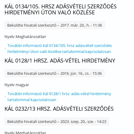
KÁL 0134/105. HRSZ ADÁSVÉTELI SZERZŐDÉS
HIRDETMÉNYI ÚTON VALÓ KÖZLÉSE
Beküldte
hivatali szerkesztő
– 2017. már. 20., h. - 11:36
Nyelv
Meghatározatlan
További információ
Kál 0134/105. hrsz adásvételi szerződés
hirdetményi úton való közlése tartalommal kapcsolatosan
KÁL 0128/1 HRSZ. ADÁS-VÉTEL HIRDETMÉNY
Beküldte
hivatali szerkesztő
– 2016. jún. 16., cs. - 15:36
Nyelv
magyar
További információ
Kál 0128/1 hrsz. adás-vétel hirdetmény
tartalommal kapcsolatosan
KÁL 0232/13 HRSZ. ADÁSVÉTELI SZERZŐDÉS
Beküldte
hivatali szerkesztő
– 2023. szep. 20., sze. - 14:23
Nyelv
Meghatározatlan