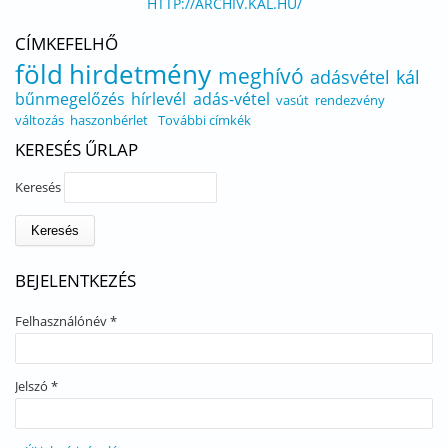
HTTP://ARCHIV.KAL.HU/
CÍMKEFELHŐ
föld
hirdetmény
meghívó
adásvétel
kál
bűnmegelőzés
hírlevél
adás-vétel
vasút
rendezvény
változás
haszonbérlet
További címkék
KERESÉS ŰRLAP
Keresés
BEJELENTKEZÉS
Felhasználónév
*
Jelszó
*