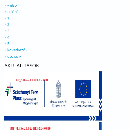
« első
‹ előző
1
2
3
4
5
következő ›
utolsó »
AKTUALITÁSOK