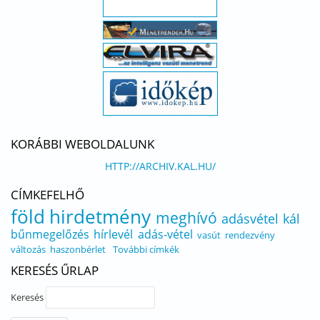
KORÁBBI WEBOLDALUNK
HTTP://ARCHIV.KAL.HU/
CÍMKEFELHŐ
föld
hirdetmény
meghívó
adásvétel
kál
bűnmegelőzés
hírlevél
adás-vétel
vasút
rendezvény
változás
haszonbérlet
További címkék
KERESÉS ŰRLAP
Keresés