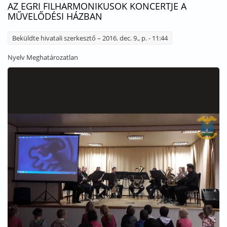
AZ EGRI FILHARMONIKUSOK KONCERTJE A
MŰVELŐDÉSI HÁZBAN
Beküldte
hivatali szerkesztő
– 2016. dec. 9., p. - 11:44
Nyelv
Meghatározatlan