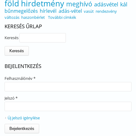
föld
hirdetmény
meghívó
adásvétel
kál
bűnmegelőzés
hírlevél
adás-vétel
vasút
rendezvény
változás
haszonbérlet
További címkék
KERESÉS ŰRLAP
Keresés
BEJELENTKEZÉS
Felhasználónév
*
Jelszó
*
Új jelszó igénylése