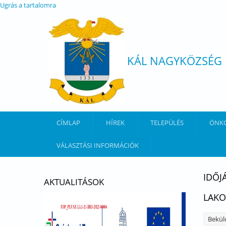
Ugrás a tartalomra
KÁL NAGYKÖZSÉG
CÍMLAP
HÍREK
TELEPÜLÉS
ÖNK
VÁLASZTÁSI INFORMÁCIÓK
IDŐJ
AKTUALITÁSOK
LAKO
Bekül