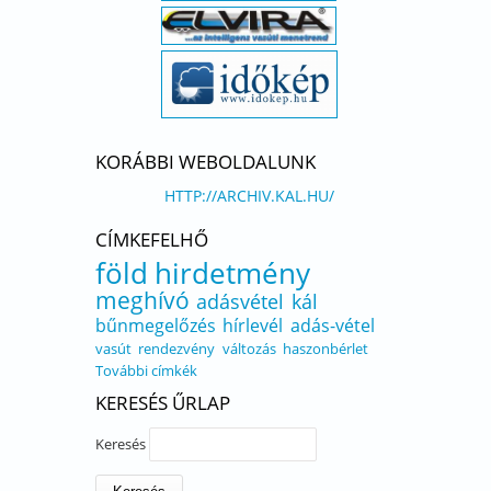
KORÁBBI WEBOLDALUNK
HTTP://ARCHIV.KAL.HU/
CÍMKEFELHŐ
föld
hirdetmény
meghívó
adásvétel
kál
bűnmegelőzés
hírlevél
adás-vétel
vasút
rendezvény
változás
haszonbérlet
További címkék
KERESÉS ŰRLAP
Keresés