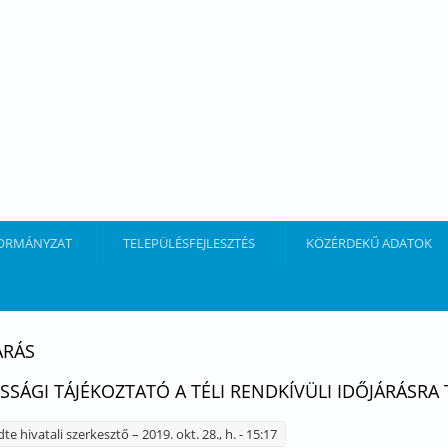
ORMÁNYZAT
TELEPÜLÉSFEJLESZTÉS
KÖZÉRDEKŰ ADATOK
ÁRÁS
SSÁGI TÁJÉKOZTATÓ A TÉLI RENDKÍVÜLI IDŐJÁRÁSRA
dte
hivatali szerkesztő
– 2019. okt. 28., h. - 15:17