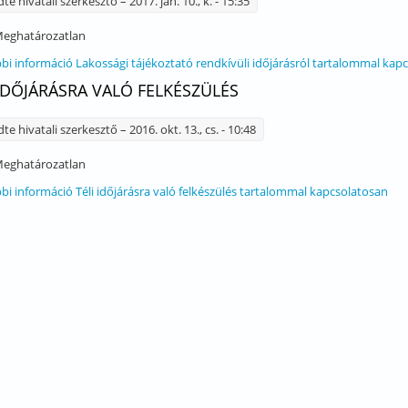
dte
hivatali szerkesztő
– 2017. jan. 10., k. - 15:35
eghatározatlan
bi információ
Lakossági tájékoztató rendkívüli időjárásról tartalommal kap
 IDŐJÁRÁSRA VALÓ FELKÉSZÜLÉS
dte
hivatali szerkesztő
– 2016. okt. 13., cs. - 10:48
eghatározatlan
bi információ
Téli időjárásra való felkészülés tartalommal kapcsolatosan