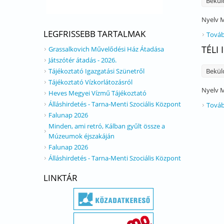
Bekül
Nyelv
M
LEGFRISSEBB TARTALMAK
Továb
TÉLI
Grassalkovich Művelődési Ház Átadása
Játszótér átadás - 2026.
Tájékoztató Igazgatási Szünetről
Bekül
Tájékoztató Vízkorlátozásról
Nyelv
M
Heves Megyei Vízmű Tájékoztató
Álláshirdetés - Tarna-Menti Szociális Központ
Továb
Falunap 2026
Minden, ami retró, Kálban gyűlt össze a
Múzeumok éjszakáján
Falunap 2026
Álláshirdetés - Tarna-Menti Szociális Központ
LINKTÁR