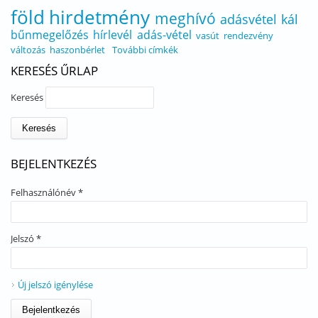
föld
hirdetmény
meghívó
adásvétel
kál
bűnmegelőzés
hírlevél
adás-vétel
vasút
rendezvény
változás
haszonbérlet
További címkék
KERESÉS ŰRLAP
Keresés
BEJELENTKEZÉS
Felhasználónév
*
Jelszó
*
Új jelszó igénylése