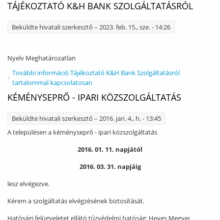
TÁJÉKOZTATÓ K&H BANK SZOLGÁLTATÁSRÓL
Beküldte
hivatali szerkesztő
– 2023. feb. 15., sze. - 14:26
Nyelv
Meghatározatlan
További információ
Tájékoztató K&H Bank Szolgáltatásról
tartalommal kapcsolatosan
KÉMÉNYSEPRŐ - IPARI KÖZSZOLGÁLTATÁS
Beküldte
hivatali szerkesztő
– 2016. jan. 4., h. - 13:45
A településen a kéményseprő - ipari közszolgáltatás
2016. 01. 11. napjától
2016. 03. 31. napjáig
lesz elvégezve.
Kérem a szolgáltatás elvégzésének biztosítását.
Hatósági felügyeletet ellátó tűzvédelmi hatóság: Heves Megyei