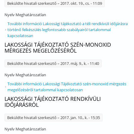
Beküldte
hivatali szerkesztő
– 2017. okt. 19., cs. - 11:09
Nyelv
Meghatározatlan
További információ
Lakossági tájékoztató a téli rendkívüli időjárásra
történő felkészülés legfontosabb szabályairól tartalommal
kapcsolatosan
LAKOSSÁGI TÁJÉKOZTATÓ SZÉN-MONOXID
MÉRGEZÉS MEGELŐZÉSÉRŐL
Beküldte
hivatali szerkesztő
– 2017. máj. 9., k. - 11:40
Nyelv
Meghatározatlan
További információ
Lakossági Tájékoztató szén-monoxid mérgezés
megelőzéséről tartalommal kapcsolatosan
LAKOSSÁGI TÁJÉKOZTATÓ RENDKÍVÜLI
IDŐJÁRÁSRÓL
Beküldte
hivatali szerkesztő
– 2017. jan. 10., k. - 15:35
Nyelv
Meghatározatlan