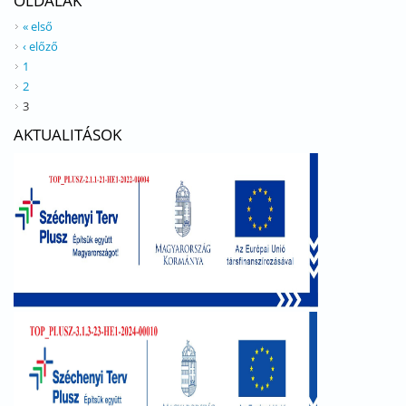
OLDALAK
« első
‹ előző
1
2
3
AKTUALITÁSOK