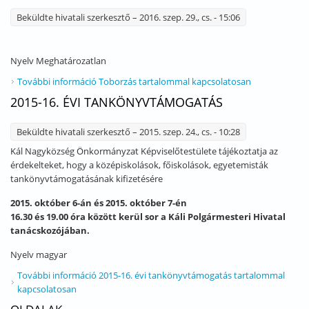
Beküldte
hivatali szerkesztő
– 2016. szep. 29., cs. - 15:06
Nyelv
Meghatározatlan
További információ
Toborzás tartalommal kapcsolatosan
2015-16. ÉVI TANKÖNYVTÁMOGATÁS
Beküldte
hivatali szerkesztő
– 2015. szep. 24., cs. - 10:28
Kál Nagyközség Önkormányzat Képviselőtestülete tájékoztatja az
érdekelteket, hogy a középiskolások, főiskolások, egyetemisták
tankönyvtámogatásának kifizetésére
2015. október 6-án és 2015. október 7-én
16.30 és 19.00 óra között kerül sor a Káli Polgármesteri Hivatal
tanácskozójában.
Nyelv
magyar
További információ
2015-16. évi tankönyvtámogatás tartalommal
kapcsolatosan