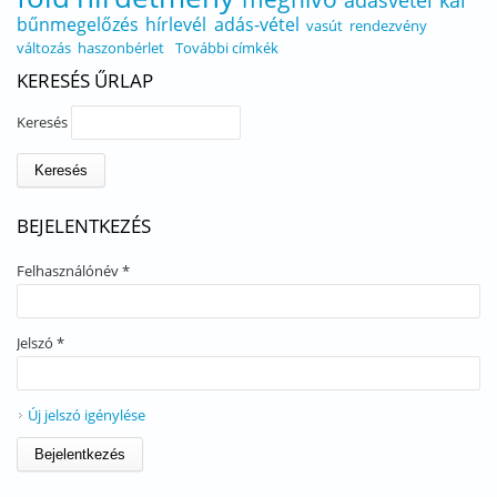
adásvétel
kál
bűnmegelőzés
hírlevél
adás-vétel
vasút
rendezvény
változás
haszonbérlet
További címkék
KERESÉS ŰRLAP
Keresés
BEJELENTKEZÉS
Felhasználónév
*
Jelszó
*
Új jelszó igénylése