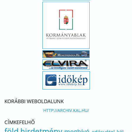
KORÁBBI WEBOLDALUNK
HTTP://ARCHIV.KAL.HU/
CÍMKEFELHŐ
föld
hirdetmény
meghívó