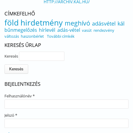
HTTP://ARCHIV.KAL.HU/
CÍMKEFELHŐ
föld
hirdetmény
meghívó
adásvétel
kál
bűnmegelőzés
hírlevél
adás-vétel
vasút
rendezvény
változás
haszonbérlet
További címkék
KERESÉS ŰRLAP
Keresés
BEJELENTKEZÉS
Felhasználónév
*
Jelszó
*