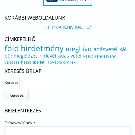
KORÁBBI WEBOLDALUNK
HTTP://ARCHIV.KAL.HU/
CÍMKEFELHŐ
föld
hirdetmény
meghívó
adásvétel
kál
bűnmegelőzés
hírlevél
adás-vétel
vasút
rendezvény
változás
haszonbérlet
További címkék
KERESÉS ŰRLAP
Keresés
BEJELENTKEZÉS
Felhasználónév
*