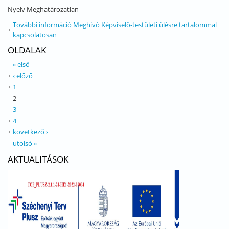
Nyelv
Meghatározatlan
További információ
Meghívó Képviselő-testületi ülésre tartalommal
kapcsolatosan
OLDALAK
« első
‹ előző
1
2
3
4
következő ›
utolsó »
AKTUALITÁSOK