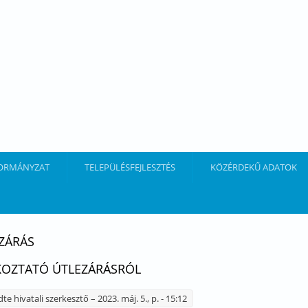
ORMÁNYZAT
TELEPÜLÉSFEJLESZTÉS
KÖZÉRDEKŰ ADATOK
ZÁRÁS
KOZTATÓ ÚTLEZÁRÁSRÓL
dte
hivatali szerkesztő
– 2023. máj. 5., p. - 15:12