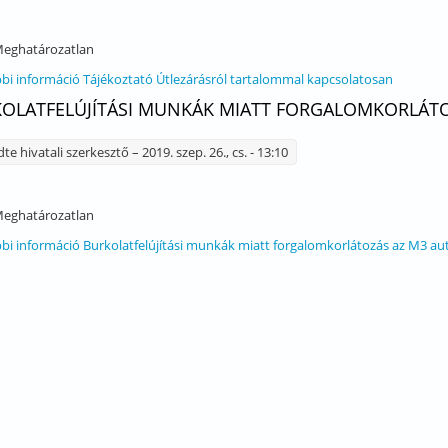
eghatározatlan
bi információ
Tájékoztató Útlezárásról tartalommal kapcsolatosan
OLATFELÚJÍTÁSI MUNKÁK MIATT FORGALOMKORLÁTOZÁ
dte
hivatali szerkesztő
– 2019. szep. 26., cs. - 13:10
eghatározatlan
bi információ
Burkolatfelújítási munkák miatt forgalomkorlátozás az M3 au