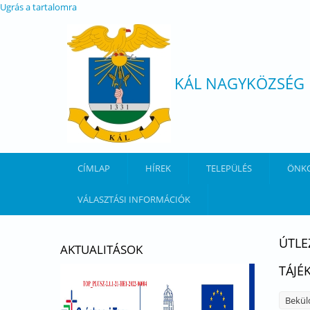
Ugrás a tartalomra
KÁL NAGYKÖZSÉG
CÍMLAP
HÍREK
TELEPÜLÉS
ÖNK
VÁLASZTÁSI INFORMÁCIÓK
ÚTLE
AKTUALITÁSOK
TÁJÉ
Bekül