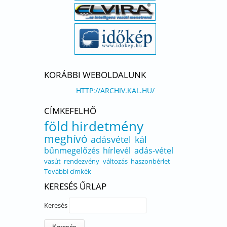
KORÁBBI WEBOLDALUNK
HTTP://ARCHIV.KAL.HU/
CÍMKEFELHŐ
föld
hirdetmény
meghívó
adásvétel
kál
bűnmegelőzés
hírlevél
adás-vétel
vasút
rendezvény
változás
haszonbérlet
További címkék
KERESÉS ŰRLAP
Keresés