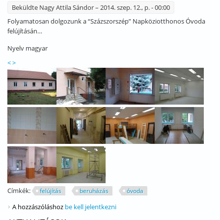
Beküldte
Nagy Attila Sándor
– 2014. szep. 12., p. - 00:00
Folyamatosan dolgozunk a “Százszorszép” Napköziotthonos Óvoda
felújításán…
Nyelv
magyar
<
>
Címkék:
felújítás
beruházás
óvoda
A hozzászóláshoz
be kell jelentkezni