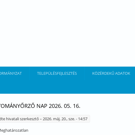
ORMÁNYZAT
TELEPÜLÉSFEJLESZTÉS
KÖZÉRDEKŰ ADATOK
OMÁNYŐRZŐ NAP 2026. 05. 16.
dte
hivatali szerkesztő
– 2026. máj. 20., sze. - 14:57
eghatározatlan