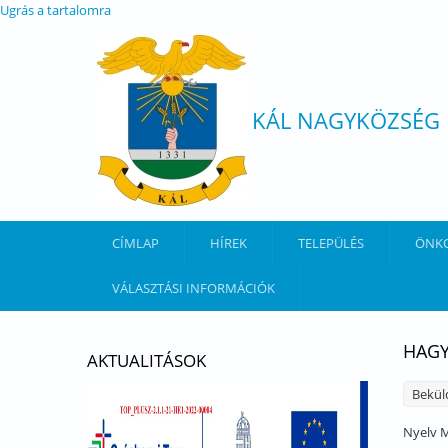
Ugrás a tartalomra
KÁL NAGYKÖZSÉG
CÍMLAP
HÍREK
TELEPÜLÉS
ÖNK
VÁLASZTÁSI INFORMÁCIÓK
HAGY
AKTUALITÁSOK
Bekül
Nyelv
M