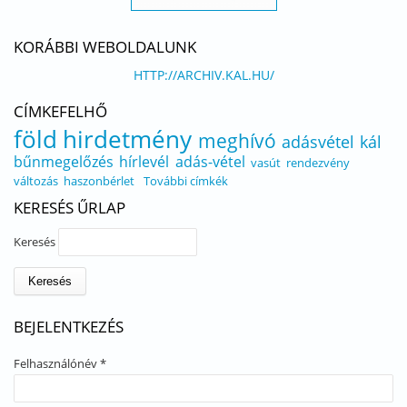
KORÁBBI WEBOLDALUNK
HTTP://ARCHIV.KAL.HU/
CÍMKEFELHŐ
föld
hirdetmény
meghívó
adásvétel
kál
bűnmegelőzés
hírlevél
adás-vétel
vasút
rendezvény
változás
haszonbérlet
További címkék
KERESÉS ŰRLAP
Keresés
BEJELENTKEZÉS
Felhasználónév
*