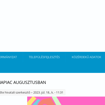
ORMÁNYZAT
TELEPÜLÉSFEJLESZTÉS
KÖZÉRDEKŰ ADATOK
APIAC AUGUSZTUSBAN
dte
hivatali szerkesztő
– 2023. júl. 18., k. - 11:31