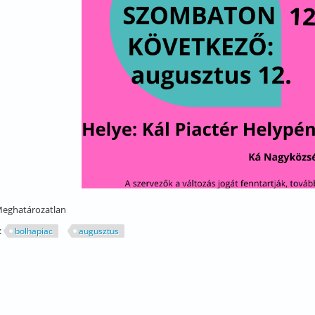
eghatározatlan
:
bolhapiac
augusztus