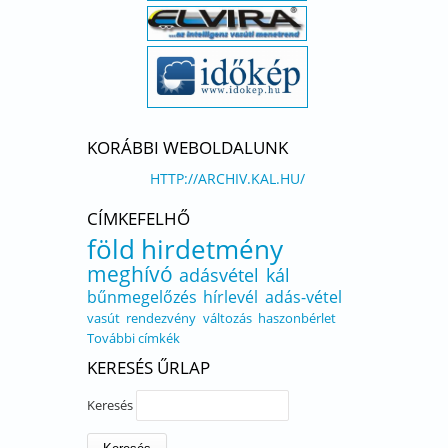
KORÁBBI WEBOLDALUNK
HTTP://ARCHIV.KAL.HU/
CÍMKEFELHŐ
föld
hirdetmény
meghívó
adásvétel
kál
bűnmegelőzés
hírlevél
adás-vétel
vasút
rendezvény
változás
haszonbérlet
További címkék
KERESÉS ŰRLAP
Keresés