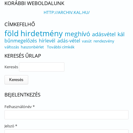
KORÁBBI WEBOLDALUNK
HTTP://ARCHIV.KAL.HU/
CÍMKEFELHŐ
föld
hirdetmény
meghívó
adásvétel
kál
bűnmegelőzés
hírlevél
adás-vétel
vasút
rendezvény
változás
haszonbérlet
További címkék
KERESÉS ŰRLAP
Keresés
BEJELENTKEZÉS
Felhasználónév
*
Jelszó
*