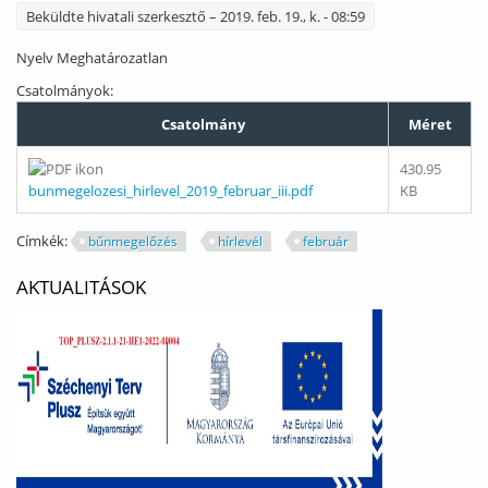
Beküldte
hivatali szerkesztő
– 2019. feb. 19., k. - 08:59
Nyelv
Meghatározatlan
Csatolmányok:
Csatolmány
Méret
430.95
bunmegelozesi_hirlevel_2019_februar_iii.pdf
KB
Címkék:
bűnmegelőzés
hírlevél
február
AKTUALITÁSOK