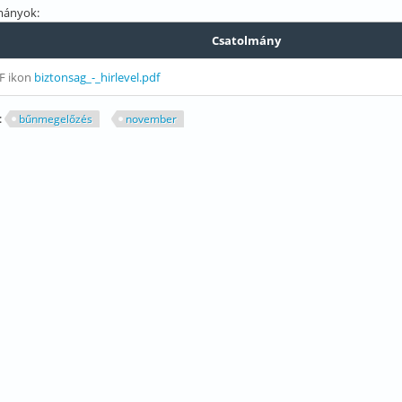
mányok:
Csatolmány
biztonsag_-_hirlevel.pdf
:
bűnmegelőzés
november