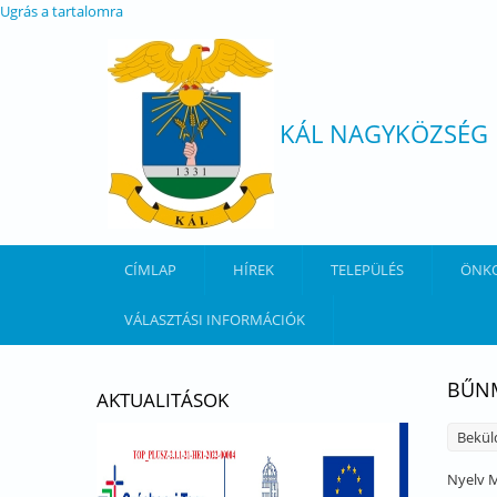
Ugrás a tartalomra
KÁL NAGYKÖZSÉG
CÍMLAP
HÍREK
TELEPÜLÉS
ÖNK
VÁLASZTÁSI INFORMÁCIÓK
BŰNM
AKTUALITÁSOK
Bekül
Nyelv
M