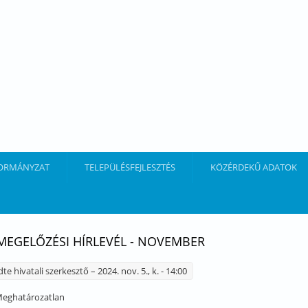
ORMÁNYZAT
TELEPÜLÉSFEJLESZTÉS
KÖZÉRDEKŰ ADATOK
EGELŐZÉSI HÍRLEVÉL - NOVEMBER
dte
hivatali szerkesztő
– 2024. nov. 5., k. - 14:00
eghatározatlan