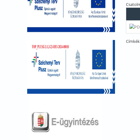
Csatol
Címkék