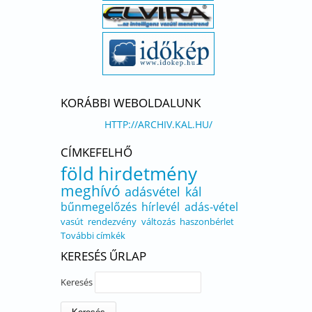
KORÁBBI WEBOLDALUNK
HTTP://ARCHIV.KAL.HU/
CÍMKEFELHŐ
föld
hirdetmény
meghívó
adásvétel
kál
bűnmegelőzés
hírlevél
adás-vétel
vasút
rendezvény
változás
haszonbérlet
További címkék
KERESÉS ŰRLAP
Keresés