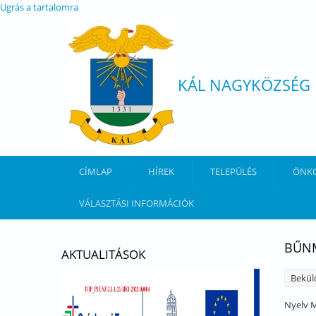
Ugrás a tartalomra
KÁL NAGYKÖZSÉG
CÍMLAP
HÍREK
TELEPÜLÉS
ÖNK
VÁLASZTÁSI INFORMÁCIÓK
BŰNM
AKTUALITÁSOK
Bekül
Nyelv
M