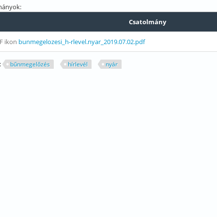
mányok:
Csatolmány
bunmegelozesi_h-rlevel.nyar_2019.07.02.pdf
:
bűnmegelőzés
hírlevél
nyár