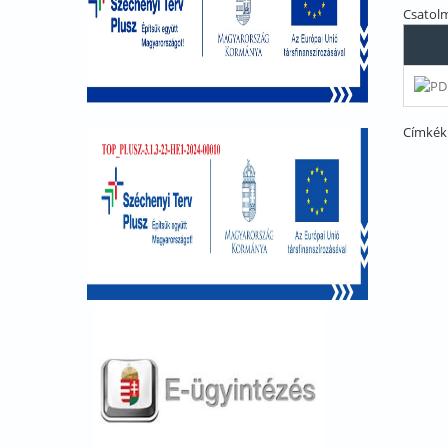
Csatol
Címkék