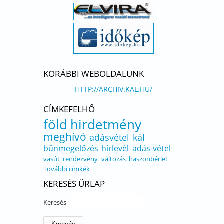
KORÁBBI WEBOLDALUNK
HTTP://ARCHIV.KAL.HU/
CÍMKEFELHŐ
föld
hirdetmény
meghívó
adásvétel
kál
bűnmegelőzés
hírlevél
adás-vétel
vasút
rendezvény
változás
haszonbérlet
További címkék
KERESÉS ŰRLAP
Keresés