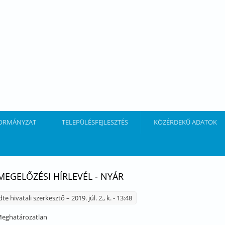
ORMÁNYZAT
TELEPÜLÉSFEJLESZTÉS
KÖZÉRDEKŰ ADATOK
EGELŐZÉSI HÍRLEVÉL - NYÁR
dte
hivatali szerkesztő
– 2019. júl. 2., k. - 13:48
eghatározatlan