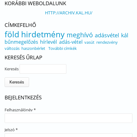
KORÁBBI WEBOLDALUNK
HTTP://ARCHIV.KAL.HU/
CÍMKEFELHŐ
föld
hirdetmény
meghívó
adásvétel
kál
bűnmegelőzés
hírlevél
adás-vétel
vasút
rendezvény
változás
haszonbérlet
További címkék
KERESÉS ŰRLAP
Keresés
BEJELENTKEZÉS
Felhasználónév
*
Jelszó
*