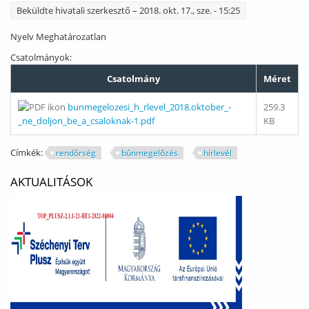
Beküldte
hivatali szerkesztő
– 2018. okt. 17., sze. - 15:25
Nyelv
Meghatározatlan
Csatolmányok:
Csatolmány
Méret
bunmegelozesi_h_rlevel_2018.oktober_-
259.3
_ne_doljon_be_a_csaloknak-1.pdf
KB
Címkék:
rendőrség
bűnmegelőzés
hírlevél
AKTUALITÁSOK