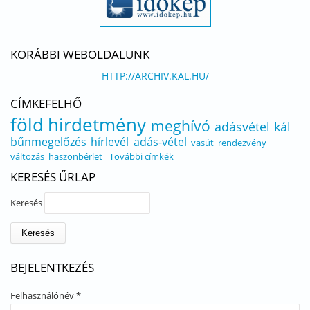
KORÁBBI WEBOLDALUNK
HTTP://ARCHIV.KAL.HU/
CÍMKEFELHŐ
föld
hirdetmény
meghívó
adásvétel
kál
bűnmegelőzés
hírlevél
adás-vétel
vasút
rendezvény
változás
haszonbérlet
További címkék
KERESÉS ŰRLAP
Keresés
BEJELENTKEZÉS
Felhasználónév
*