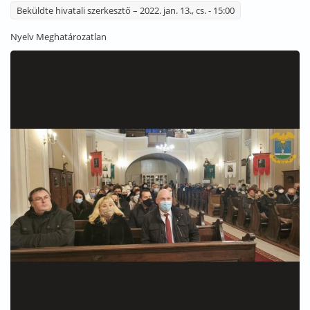
Beküldte
hivatali szerkesztő
– 2022. jan. 13., cs. - 15:00
Nyelv
Meghatározatlan