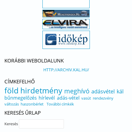
KORÁBBI WEBOLDALUNK
HTTP://ARCHIV.KAL.HU/
CÍMKEFELHŐ
föld
hirdetmény
meghívó
adásvétel
kál
bűnmegelőzés
hírlevél
adás-vétel
vasút
rendezvény
változás
haszonbérlet
További címkék
KERESÉS ŰRLAP
Keresés