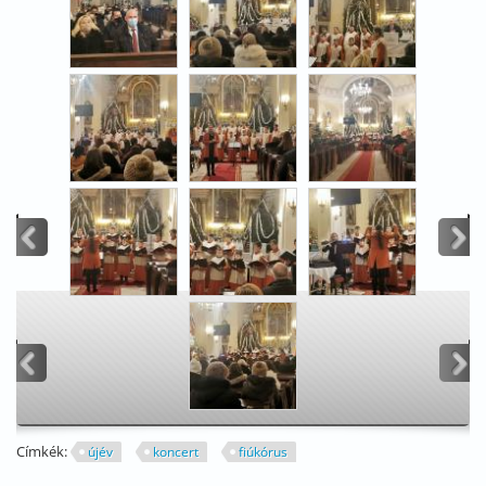
<
>
<
>
Címkék:
újév
koncert
fiúkórus