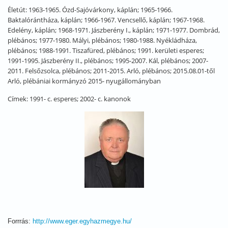
Életút: 1963-1965. Ózd-Sajóvárkony, káplán; 1965-1966.
Baktalórántháza, káplán; 1966-1967. Vencsellő, káplán; 1967-1968.
Edelény, káplán; 1968-1971. Jászberény I., káplán; 1971-1977. Dombrád,
plébános; 1977-1980. Mályi, plébános; 1980-1988. Nyékládháza,
plébános; 1988-1991. Tiszafüred, plébános; 1991. kerületi esperes;
1991-1995. Jászberény II., plébános; 1995-2007. Kál, plébános; 2007-
2011. Felsőzsolca, plébános; 2011-2015. Arló, plébános; 2015.08.01-től
Arló, plébániai kormányzó 2015- nyugállományban
Címek: 1991- c. esperes; 2002- c. kanonok
Forrrás:
http://www.eger.egyhazmegye.hu/