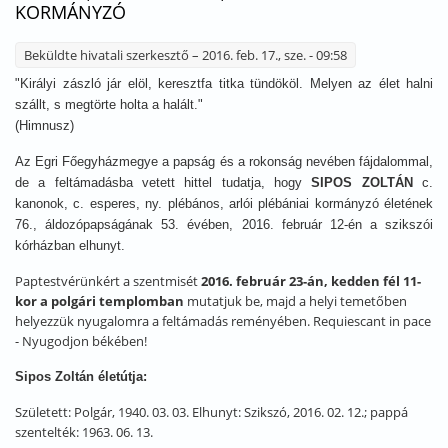
KORMÁNYZÓ
Beküldte
hivatali szerkesztő
– 2016. feb. 17., sze. - 09:58
"Királyi zászló jár elöl, keresztfa titka tündököl. Melyen az élet halni
szállt, s megtörte holta a halált."
(Himnusz)
Az Egri Főegyházmegye a papság és a rokonság nevében fájdalommal,
de a feltámadásba vetett hittel tudatja, hogy
SIPOS ZOLTÁN
c.
kanonok, c. esperes, ny. plébános, arlói plébániai kormányzó életének
76., áldozópapságának 53. évében, 2016. február 12-én a szikszói
kórházban elhunyt.
Paptestvérünkért a szentmisét
2016. február 23-án, kedden fél 11-
kor a polgári templomban
mutatjuk be, majd a helyi temetőben
helyezzük nyugalomra a feltámadás reményében. Requiescant in pace
- Nyugodjon békében!
Sipos Zoltán életútja:
Született: Polgár, 1940. 03. 03. Elhunyt: Szikszó, 2016. 02. 12.; pappá
szentelték: 1963. 06. 13.