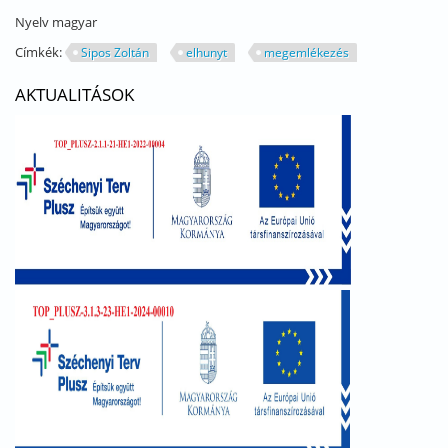
Nyelv
magyar
Címkék:
Sipos Zoltán
elhunyt
megemlékezés
AKTUALITÁSOK