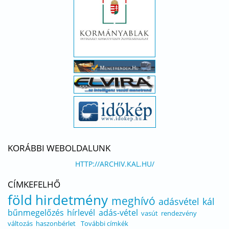
KORÁBBI WEBOLDALUNK
HTTP://ARCHIV.KAL.HU/
CÍMKEFELHŐ
föld
hirdetmény
meghívó
adásvétel
kál
bűnmegelőzés
hírlevél
adás-vétel
vasút
rendezvény
változás
haszonbérlet
További címkék