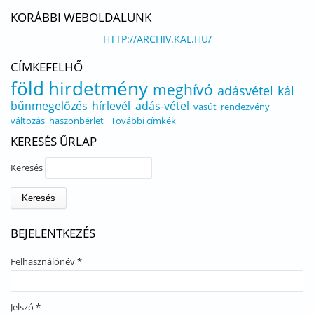
KORÁBBI WEBOLDALUNK
HTTP://ARCHIV.KAL.HU/
CÍMKEFELHŐ
föld
hirdetmény
meghívó
adásvétel
kál
bűnmegelőzés
hírlevél
adás-vétel
vasút
rendezvény
változás
haszonbérlet
További címkék
KERESÉS ŰRLAP
Keresés
BEJELENTKEZÉS
Felhasználónév
*
Jelszó
*