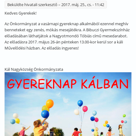
Beküldte
hivatali szerkesztő
– 2017. máj. 25., cs. - 11:42
Kedves Gyerekek!
Az Önkormányzat a vasárnapi gyereknap alkalmából ezennel meghív
benneteket egy zenés, mókás mesejátékra. A Bibuczi Gyermekszínház
előadásában láthatjátok a Nagyotmondó Tóbiás című mesedarabot.
Az előadásra 2017. május 26-án pénteken 13.00-kor kerül sor a káli
Művelődési házban. Az előadás ingyenes!
Kál Nagyközség Önkormányzata