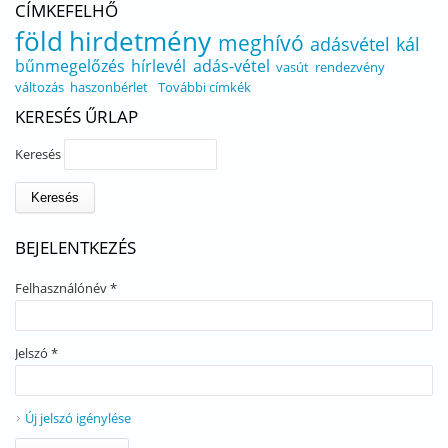
CÍMKEFELHŐ
föld
hirdetmény
meghívó
adásvétel
kál
bűnmegelőzés
hírlevél
adás-vétel
vasút
rendezvény
változás
haszonbérlet
További címkék
KERESÉS ŰRLAP
Keresés
BEJELENTKEZÉS
Felhasználónév
*
Jelszó
*
Új jelszó igénylése