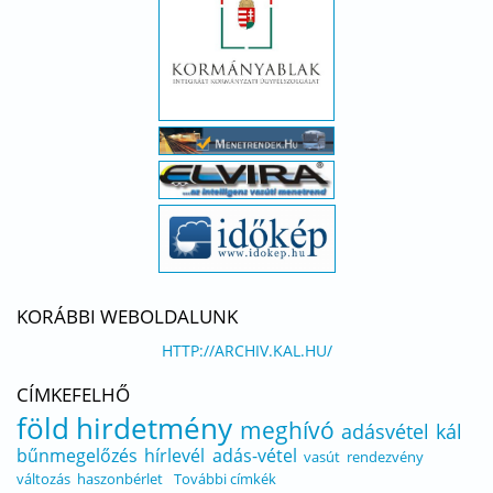
KORÁBBI WEBOLDALUNK
HTTP://ARCHIV.KAL.HU/
CÍMKEFELHŐ
föld
hirdetmény
meghívó
adásvétel
kál
bűnmegelőzés
hírlevél
adás-vétel
vasút
rendezvény
változás
haszonbérlet
További címkék