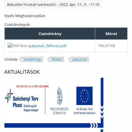
Beküldte
hivatali szerkesztő
– 2023. ápr. 17., h. - 11:10
Nyelv
Meghatározatlan
Csatolmányok:
Csatolmány
Méret
palyazati_felhivas.pdf
766.97 KB
Címkék:
rendőrség
Plakát
pályázat
AKTUALITÁSOK