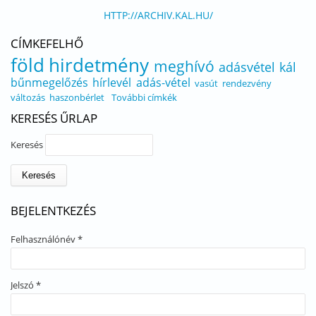
HTTP://ARCHIV.KAL.HU/
CÍMKEFELHŐ
föld
hirdetmény
meghívó
adásvétel
kál
bűnmegelőzés
hírlevél
adás-vétel
vasút
rendezvény
változás
haszonbérlet
További címkék
KERESÉS ŰRLAP
Keresés
BEJELENTKEZÉS
Felhasználónév
*
Jelszó
*