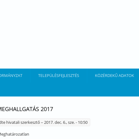
ORMÁNYZAT
TELEPÜLÉSFEJLESZTÉS
KÖZÉRDEKŰ ADATOK
EGHALLGATÁS 2017
dte
hivatali szerkesztő
– 2017. dec. 6., sze. - 10:50
eghatározatlan