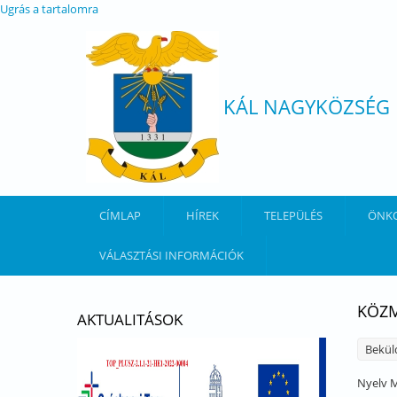
Ugrás a tartalomra
KÁL NAGYKÖZSÉG
CÍMLAP
HÍREK
TELEPÜLÉS
ÖNK
VÁLASZTÁSI INFORMÁCIÓK
KÖZM
AKTUALITÁSOK
Bekül
Nyelv
M