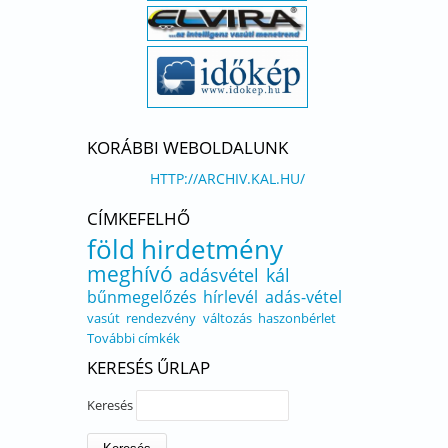
KORÁBBI WEBOLDALUNK
HTTP://ARCHIV.KAL.HU/
CÍMKEFELHŐ
föld
hirdetmény
meghívó
adásvétel
kál
bűnmegelőzés
hírlevél
adás-vétel
vasút
rendezvény
változás
haszonbérlet
További címkék
KERESÉS ŰRLAP
Keresés