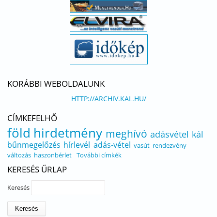
KORÁBBI WEBOLDALUNK
HTTP://ARCHIV.KAL.HU/
CÍMKEFELHŐ
föld
hirdetmény
meghívó
adásvétel
kál
bűnmegelőzés
hírlevél
adás-vétel
vasút
rendezvény
változás
haszonbérlet
További címkék
KERESÉS ŰRLAP
Keresés