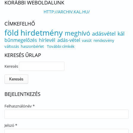
KORÁBBI WEBOLDALUNK
HTTP://ARCHIV.KAL.HU/
CÍMKEFELHŐ
föld
hirdetmény
meghívó
adásvétel
kál
bűnmegelőzés
hírlevél
adás-vétel
vasút
rendezvény
változás
haszonbérlet
További címkék
KERESÉS ŰRLAP
Keresés
BEJELENTKEZÉS
Felhasználónév
*
Jelszó
*