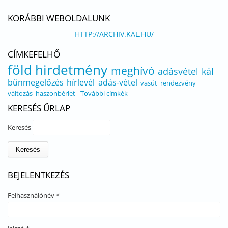
KORÁBBI WEBOLDALUNK
HTTP://ARCHIV.KAL.HU/
CÍMKEFELHŐ
föld
hirdetmény
meghívó
adásvétel
kál
bűnmegelőzés
hírlevél
adás-vétel
vasút
rendezvény
változás
haszonbérlet
További címkék
KERESÉS ŰRLAP
Keresés
BEJELENTKEZÉS
Felhasználónév
*