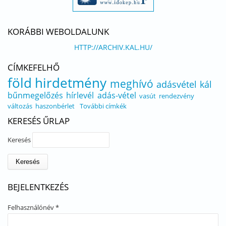
KORÁBBI WEBOLDALUNK
HTTP://ARCHIV.KAL.HU/
CÍMKEFELHŐ
föld
hirdetmény
meghívó
adásvétel
kál
bűnmegelőzés
hírlevél
adás-vétel
vasút
rendezvény
változás
haszonbérlet
További címkék
KERESÉS ŰRLAP
Keresés
BEJELENTKEZÉS
Felhasználónév
*