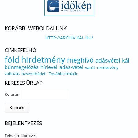
KORÁBBI WEBOLDALUNK
HTTP://ARCHIV.KAL.HU/
CÍMKEFELHŐ
föld
hirdetmény
meghívó
adásvétel
kál
bűnmegelőzés
hírlevél
adás-vétel
vasút
rendezvény
változás
haszonbérlet
További címkék
KERESÉS ŰRLAP
Keresés
BEJELENTKEZÉS
Felhasználónév
*