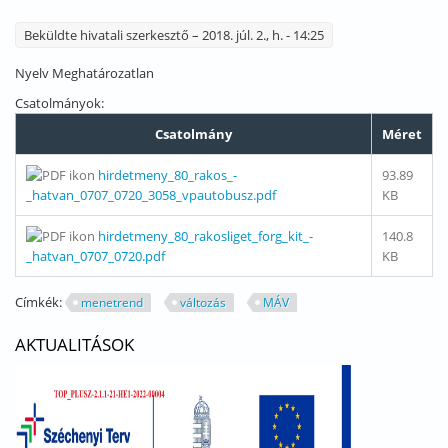
Beküldte
hivatali szerkesztő
– 2018. júl. 2., h. - 14:25
Nyelv
Meghatározatlan
Csatolmányok:
Csatolmány
Méret
hirdetmeny_80_rakos_-
93.89
_hatvan_0707_0720_3058_vpautobusz.pdf
KB
hirdetmeny_80_rakosliget_forg_kit_-
140.8
_hatvan_0707_0720.pdf
KB
Címkék:
menetrend
változás
MÁV
AKTUALITÁSOK